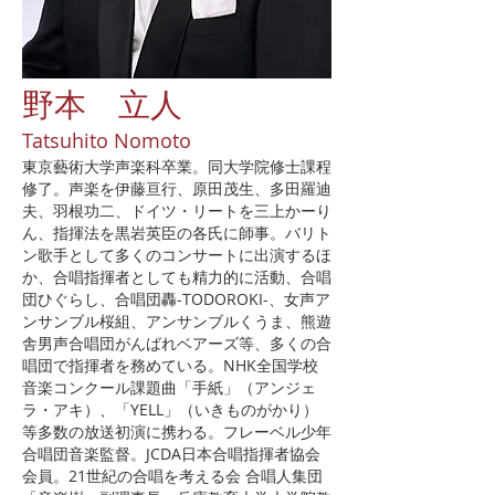
野本 立人
Tatsuhito Nomoto
東京藝術大学声楽科卒業。同大学院修士課程
修了。声楽を伊藤亘行、原田茂生、多田羅迪
夫、羽根功二、ドイツ・リートを三上かーり
ん、指揮法を黒岩英臣の各氏に師事。バリト
ン歌手として多くのコンサートに出演するほ
か、合唱指揮者としても精力的に活動、合唱
団ひぐらし、合唱団轟-TODOROKI-、女声ア
ンサンブル桜組、アンサンブルくうま、熊遊
舎男声合唱団がんばれベアーズ等、多くの合
唱団で指揮者を務めている。NHK全国学校
音楽コンクール課題曲「手紙」（アンジェ
ラ・アキ）、「YELL」（いきものがかり）
等多数の放送初演に携わる。フレーベル少年
合唱団音楽監督。JCDA日本合唱指揮者協会
会員。21世紀の合唱を考える会 合唱人集団