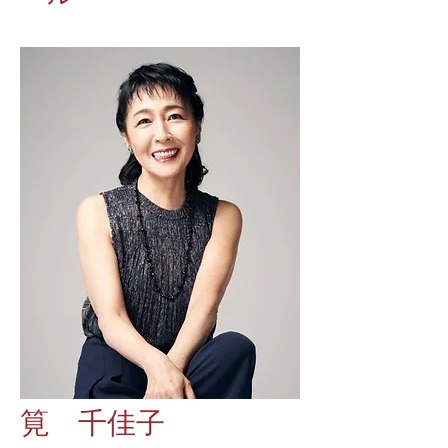
筧 千佳子