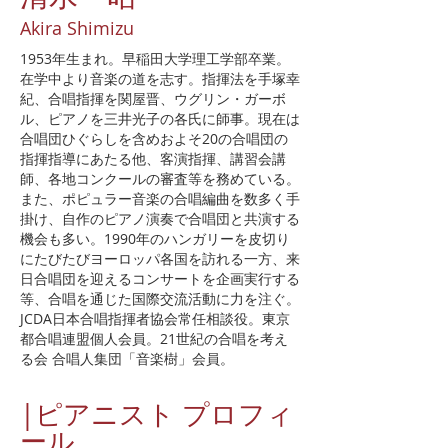
Akira Shimizu
1953年生まれ。早稲田大学理工学部卒業。
在学中より音楽の道を志す。指揮法を手塚幸
紀、合唱指揮を関屋晋、ウグリン・ガーボ
ル、ピアノを三井光子の各氏に師事。現在は
合唱団ひぐらしを含めおよそ20の合唱団の
指揮指導にあたる他、客演指揮、講習会講
師、各地コンクールの審査等を務めている。
また、ポピュラー音楽の合唱編曲を数多く手
掛け、自作のピアノ演奏で合唱団と共演する
機会も多い。1990年のハンガリーを皮切り
にたびたびヨーロッパ各国を訪れる一方、来
日合唱団を迎えるコンサートを企画実行する
等、合唱を通じた国際交流活動に力を注ぐ。
JCDA日本合唱指揮者協会常任相談役。東京
都合唱連盟個人会員。21世紀の合唱を考え
る会 合唱人集団「音楽樹」会員。
|ピアニスト プロフィ
ール