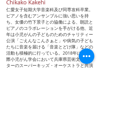
Chikako Kakehi
仁愛女子短期大学音楽科及び同専攻科卒業。
ピアノを含むアンサンブルに強い思いを持
ち、女優の竹下景子との協働による、朗読と
ピアノのコラボレーションを手がける他、近
年は小児がんの子どものためのチャリティー
公演「ごえんなこんさぁと」や病気の子ども
たちに音楽を届ける「音楽とどけ隊」などの
活動も積極的に行っている。2018年には国
際小児がん学会において兵庫県芸術文化セン
ターのスーパーキッズ・オーケストラと共演
した。認定NPO法人朴の会理事長。
|ヴォイストレーナー
プロフィール