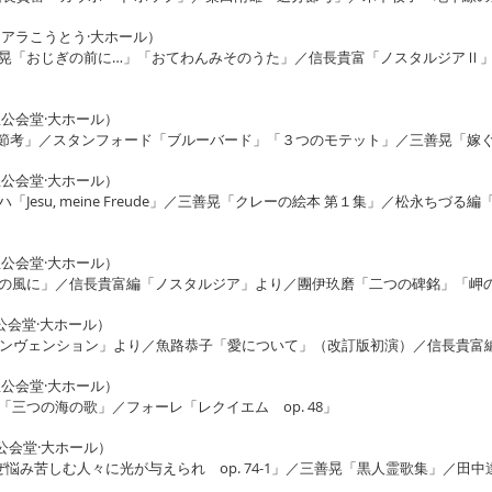
ィアラこうとう·大ホール）
晃「おじぎの前に…」「おてわんみそのうた」／信長貴富「ノスタルジアⅡ」
並公会堂·大ホール）
追分節考」／スタンフォード「ブルーバード」「３つのモテット」／三善晃「嫁
並公会堂·大ホール）
esu, meine Freude」／三善晃「クレーの絵本 第１集」／松永ちづ
並公会堂·大ホール）
の風に」／信長貴富編「ノスタルジア」より／團伊玖磨「二つの碑銘」「岬
公会堂·大ホール）
インヴェンション」より／魚路恭子「愛について」（改訂版初演）／信長貴富
並公会堂·大ホール）
三つの海の歌」／フォーレ「レクイエム op. 48」
並公会堂·大ホール）
悩み苦しむ人々に光が与えられ op. 74-1」／三善晃「黒人霊歌集」／田