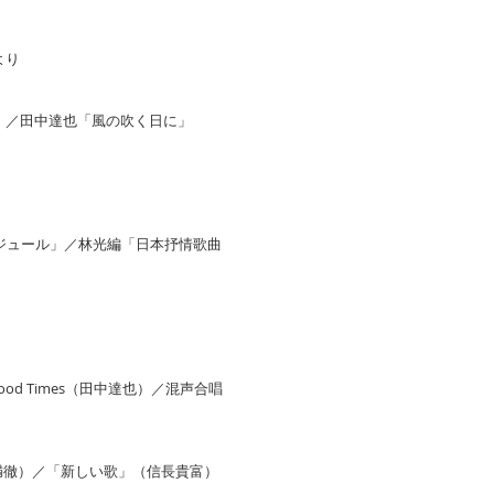
より
」／田中達也「風の吹く日に」
ケジュール」／林光編「日本抒情歌曲
d Times（田中達也）／混声合唱
満徹）／「新しい歌」（信長貴富）