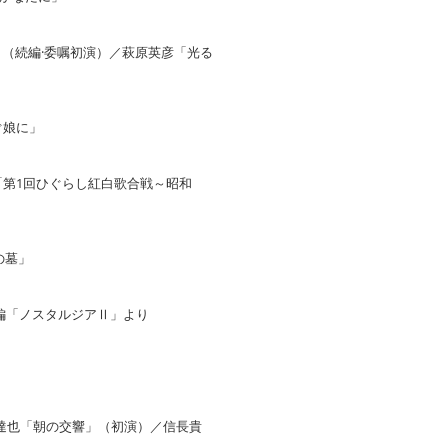
（続編·委嘱初演）／萩原英彦「光る
ぐ娘に」
る編「第1回ひぐらし紅白歌合戦～昭和
の墓」
編「ノスタルジアⅡ」より
中達也「朝の交響」（初演）／信長貴