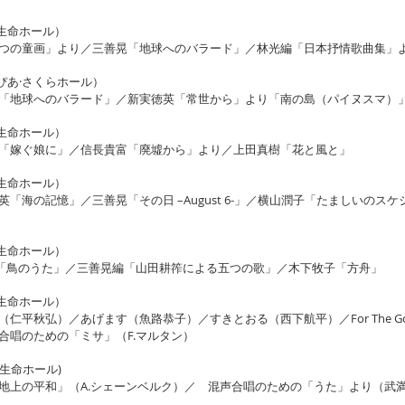
一生命ホール）
つの童画」より／三善晃「地球へのバラード」／林光編「日本抒情歌曲集」
とぴあ·さくらホール）
「地球へのバラード」／新実徳英「常世から」より「南の島（パイヌスマ）
一生命ホール）
「嫁ぐ娘に」／信長貴富「廃墟から」より／上田真樹「花と風と」
一生命ホール）
「海の記憶」／三善晃「その日 –August 6-」／横山潤子「たましいのス
一生命ホール）
林光「鳥のうた」／三善晃編「山田耕筰による五つの歌」／木下牧子「方舟」
一生命ホール）
平秋弘）／あげます（魚路恭子）／すきとおる（西下航平）／For The Goo
合唱のための「ミサ」（F.マルタン）
一生命ホール)
地上の平和」（A.シェーンベルク）／ 混声合唱のための「うた」より（武