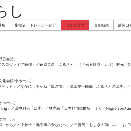
らし
募集
指揮者・トレーナー紹介
演奏会履歴
演奏動画
練習日
蔵野公会堂）
のスロヴァキア民謡」／萩原英彦「ふるさと」（「光る砂漠」より）·林光「
橋文化会館·小ホール）
モテット」／なかにしあかね「風の旅」／源田俊一郎編「ふるさとの四季」／
リオホール）
 Cherishing」／田中利光「四季」／林光編「日本抒情歌曲集」より／Negro Spiritua
リオホール）
合唱曲から／木下牧子「地平線のかなたへ」／三善晃「おじぎの前に…」「おて