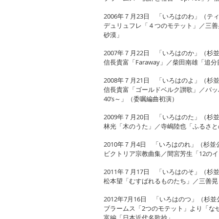
2006年７月23日 「いろはのわ」（テ
デュリュフレ「４つのモテット」／三善
砂漠」
2007年７月22日 「いろはのか」（杉
信長貴富「Faraway」／柴田南雄「
2008年７月21日 「いろはのよ」（杉
信長貴富「ゴールドベルク讃歌」／バッハ「J
40’s～」（委嘱編曲初演）
2009年７月20日 「いろはのた」（杉
林光「木のうた」／寺嶋陸也「ふるさと
2010年７月4日 「いろはのれ」（杉並
ビクトリア宗教曲集／間宮芳生「12の
2011年７月17日 「いろはのそ」（杉
松本望「むすばれるものたち」／三善晃「
2012年7月16日 「いろはのつ」（杉
ブラームス「2つのモテット」より「なぜ
富編「日本近代名歌抄」