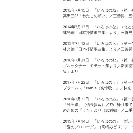
2013年7月15日 「いろはのね」（第
髙田三郎「わたしの願い」／三善晃「五
2014年7月13日 「いろはのな」（北
林光編「日本抒情歌曲集」より／三善晃
2015年7月12日 「いろはのら」（第
林光編「日本抒情歌曲集」より／三善晃
2016年7月31日 「いろはのむ」（第
ブルックナー モテット集より／新実徳英
集」より
2017年7月23日 「いろはのう」（第
ブラームス「Nänie（哀悼歌）」／
2018年7月22日 「いろはのゐ」（第
「等圧線」（信長貴富）／都に帰り来て（仁
のための「うた」より（武満徹）／二重
2019年7月14日 「いろはのの」 (第
「愛のプロローグ」（高嶋みどり）／「