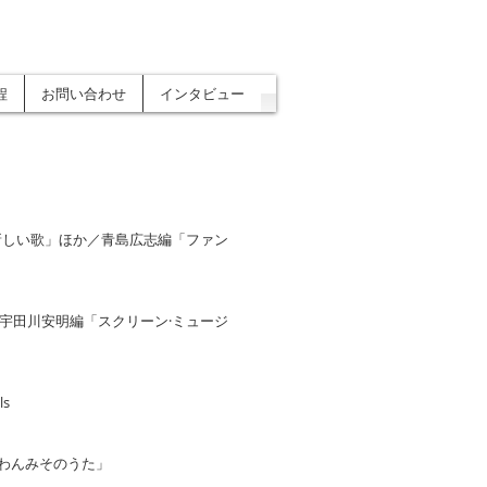
程
お問い合わせ
インタビュー
新しい歌」ほか／青島広志編「ファン
宇田川安明編「スクリーン·ミュージ
ls
わんみそのうた」