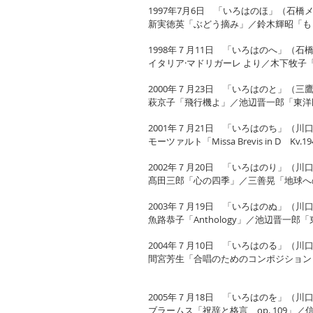
1997年7月6日 「いろはのほ」（石橋
新実徳英「ぶどう摘み」／鈴木輝昭「もうひとつのかお
1998年７月11日 「いろはのへ」（石
イタリア·マドリガーレ より／木下牧
2000年７月23日 「いろはのと」（三
萩京子「飛行機よ」／池辺晋一郎「東洋
2001年７月21日 「いろはのち」（川口
モーツァルト「Missa Brevis i
2002年７月20日 「いろはのり」（川口
髙田三郎「心の四季」／三善晃「地球へのバラード」／
2003年７月19日 「いろはのぬ」（川口
魚路恭子「Anthology」／池辺晋一郎
2004年７月10日 「いろはのる」（川口
間宮芳生「合唱のためのコンポジション
2005年７月18日 「いろはのを」（川口
ブラームス「祝辞と格言 op. 109