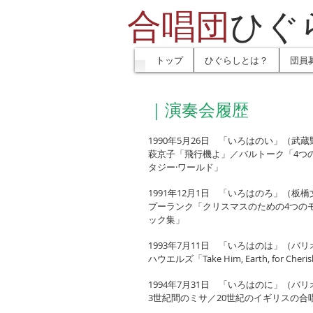
合唱団
ひぐ
トップ
ひぐらしとは？
団員
｜演奏会履歴
1990年5月26日 「いろはのい」（武
萩京子「飛行機よ」／バルトーク「4つ
タジー·ワールド」
1991年12月1日 「いろはのろ」（板
プーランク「クリスマスのための4つの
ック集」
1993年7月11日 「いろはのは」（バ
ハウエルズ「Take Him, Earth, for
1994年7月31日 「いろはのに」（バ
3世紀間のミサ／20世紀のイギリスの