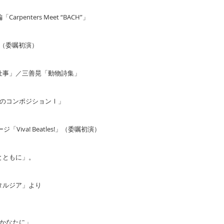
penters Meet “BACH”」
（委嘱初演）
仕事」／三善晃「動物詩集」
ためのコンポジションⅠ」
「Viva! Beatles!」（委嘱初演）
人とともに」。
タルジア」より
のかなたに」