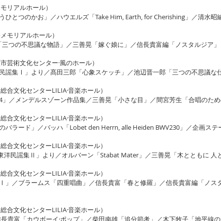
メモリアルホール）
」／ハウエルズ「Take Him, Earth, for Cherishing」／清水昭編「Car
橋メモリアルホール）
子「三つの不思議な物語」／三善晃「嫁ぐ娘に」／信長貴富編「ノスタルジア」
鷹市芸術文化センター·風のホール）
民謡集Ⅰ」より／髙田三郎「心象スケッチ」／池辺晋一郎「三つの不思議な
総合文化センターLILIA·音楽ホール）
n D Kv.194」／メンデルスゾーン作品集／三善晃「小さな目」／間宮芳生「合唱の
総合文化センターLILIA·音楽ホール）
バッハ「Lobet den Herrn, alle Heiden BWV230」／企画ステージ
総合文化センターLILIA·音楽ホール）
「東洋民謡集Ⅱ」より／オルバーン「Stabat Mater」／三善晃「木とともに 
総合文化センターLILIA·音楽ホール）
Ⅰ」／ブラームス「四重唱曲」／信長貴富「春と修羅」／信長貴富編「ノス
総合文化センターLILIA·音楽ホール）
」／信長貴富「カウボーイ·ポップ」／柴田南雄「追分節考」／木下牧子「地平線